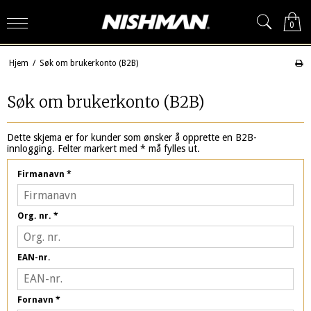
0
Hjem
/
Søk om brukerkonto (B2B)
Søk om brukerkonto (B2B)
Dette skjema er for kunder som ønsker å opprette en B2B-
innlogging. Felter markert med * må fylles ut.
Firmanavn
*
Org. nr.
*
EAN-nr.
Fornavn
*