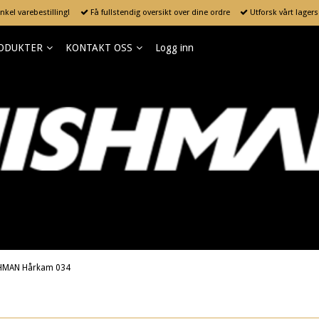
kel varebestilling!
Få fullstendig oversikt over dine ordre
Utforsk vårt lager
ODUKTER
KONTAKT OSS
Logg inn
HMAN Hårkam 034