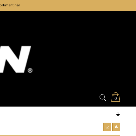
sortiment nå!
0