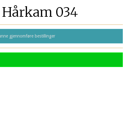
Hårkam 034
nne gjennomføre bestillinger