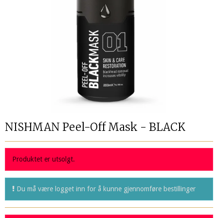
NISHMAN Peel-Off Mask - BLACK
Produktet er utsolgt.
Du må være logget inn for å kunne gjennomføre bestillinger