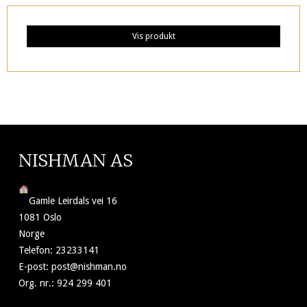
Vis produkt
NISHMAN AS
Gamle Leirdals vei 16
1081 Oslo
Norge
Telefon
:
23233141
E-post
:
post@nishman.no
Org. nr.
:
924 299 401