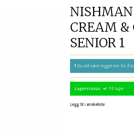
NISHMAN
CREAM & 
SENIOR 1
Du må være logget inn for å ku
Lagerstatus:
På lager
Legg til i ønskeliste