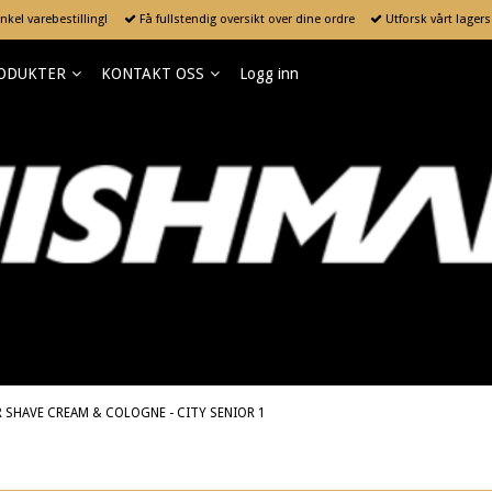
kel varebestilling!
Få fullstendig oversikt over dine ordre
Utforsk vårt lager
ODUKTER
KONTAKT OSS
Logg inn
 SHAVE CREAM & COLOGNE - CITY SENIOR 1