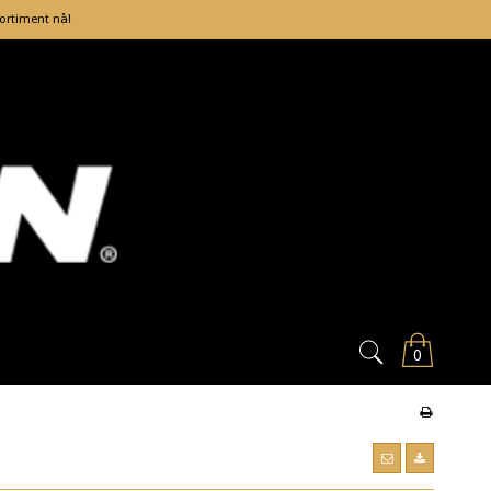
sortiment nå!
0