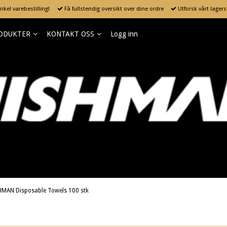
kel varebestilling!
Få fullstendig oversikt over dine ordre
Utforsk vårt lager
ODUKTER
KONTAKT OSS
Logg inn
HMAN Disposable Towels 100 stk