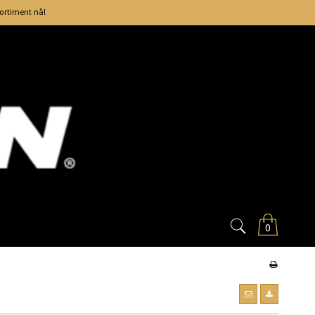
sortiment nå!
0