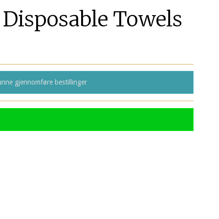
isposable Towels
nne gjennomføre bestillinger