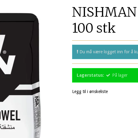
NISHMAN D
100 stk
Du må være logget inn for å ku
Lagerstatus:
På lager
Legg til i ønskeliste