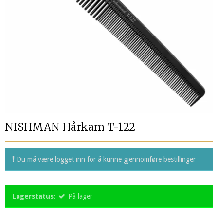
NISHMAN Hårkam T-122
Du må være logget inn for å kunne gjennomføre bestillinger
Lagerstatus:
På lager