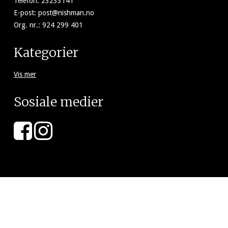
Telefon
:
23233141
E-post
:
post@nishman.no
Org. nr.
:
924 299 401
Kategorier
Vis mer
Sosiale medier